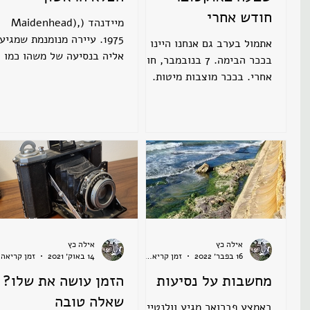
חודש אחרי
מיידנהד (Maidenhead),
1975. עיירה מנומנמת שמגיע
אתמול בערב גם אנחנו היינו
אליה בנסיעה של משהו כמו ח
בככר הבימה. 7 בנובמבר, חודש
שעה מערבה ברכבת מלונדון.
אחרי. בככר מוצבות מיטות.
ילדה בת 14 בהלם מעולם לא
הרבה מיטות. ספרי ילדים
מוכר....
וצעצועים לקטנים מונחים על
המיטות,...
אילה כץ
אילה כץ
16 בפבר׳ 2022
זמן קריאה 1 דקות
14 באוק׳ 2021
זמ
מחשבות על נסיעות
הזמן עושה את שלו?
שאלה טובה
באמצע פברואר מגיע וולנטיין.