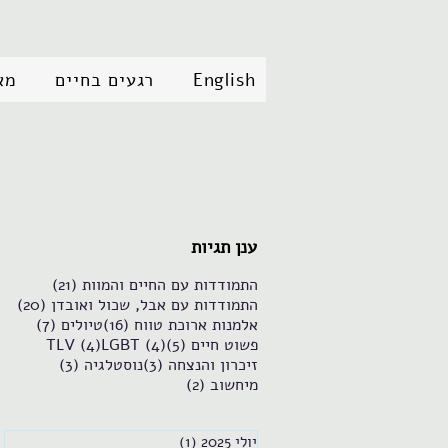
English
רגעים בחיים
מא
ענן תגיות
21 פוסטים
התמודדות עם החיים והמוות
(21)
20 פוסטים
התמודדות עם אבל, שכול ואובדן
(20)
16 פוסטים
7 פוסטים
אלמנות ארוכת טווח
(16)
טיולים
(7)
5 פוסטים
4 פוסטים
4 פוסטים
פשוט חיים
(5)
(4)
LGBT
(4)
TLV
3 פוסטים
3 פוסטים
זיכרון והנצחה
(3)
נוסטלגיה
(3)
2 פוסטים
מיחשוב
(2)
יולי 2025
(1)
פוסט 1