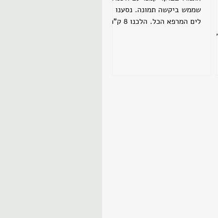
שממש ביקשה תמונה. נסענו
לים המרפא הכל. הלכנו 8 ק"מ
(זה לא קורה כל יום, לא לדאוג
.
). חלקנו ארוחה על החוף, עם...
ם
ה