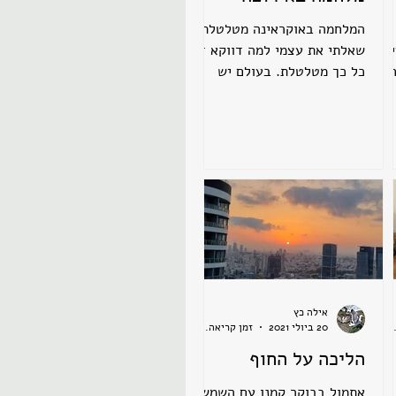
המלחמה באוקראינה מטלטלת.
ים
שאלתי את עצמי למה דווקא זו
צי
כל כך מטלטלת. בעולם יש
מליוני פליטים, המון מלחמות,
עוני ורעב במקומות רבים
אילה כץ
ן קריאה 2 דקות
20 ביולי 2021
זמן קריאה 1 דקות
הליכה על החוף
אתמול בבוקר קמנו עם השמש,