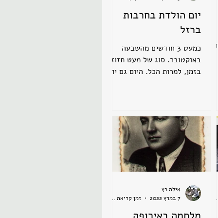
יום הולדת בחרבות
ברזל
חלה
כמעט 3 חודשים מהשבעה
באוקטובר. סוג של מעט תזוזה
בזמן, למרות הכל. היום גם יום
הולדת. כל יום הולדת קצת
מפתיע אותי, אבל 63? זה אפילו
קצת משעשע
אילה כץ
ריאה 2 דקות
7 במרץ 2022
זמן קריאה 2 דקות
מלחמה באירופה