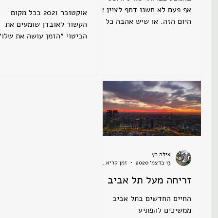
אף פעם לא חשנו דחף לציין את
אוקטובר 2021 בכל מקום
היום הזה. או שיש אהבה כל
הקשור לאובדן שומעים את
השנה או שפחות. אבל אולי
הביטוי ״הזמן עושה את שלו״
דווקא עם הגיל זה נראה משהו
תמיד היו לי יחסים טעונים ע
נחמד...
המשפט הזה. ברור שאני רוא
שדברים...
אילה כץ
13 בדצמ׳ 2020
זמן קריאה 1 דקות
זריחה מעל תל אביב
החיים החדשים בתל אביב
ממשיכים להפתיע