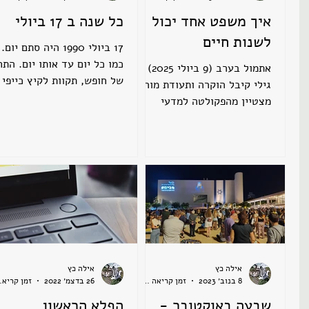
איך משפט אחד יכול
כל שנה ב 17 ביולי
לשנות חיים
17 ביולי 1990 היה סתם יום.
כמו כל יום עד אותו יום. הת
אתמול בערב (9 ביולי 2025)
של חופש, תקוות לקיץ כייפי
גילי קיבל הוקרה ותעודת מורה
ומרענן מחוץ למזגן של
מצטיין מהפקולטה למדעי
העבודה. זוכרת את המחשבות
הרפואה והבריאות באוניברסיטת
הפשוטות...
תל אביב. האירוע היה באולם...
אילה כץ
אילה כץ
8 בנוב׳ 2023
זמן קריאה 2 דקות
26 בדצמ׳ 2022
זמן ק
שבעה באוקטובר -
הפלא הראשון