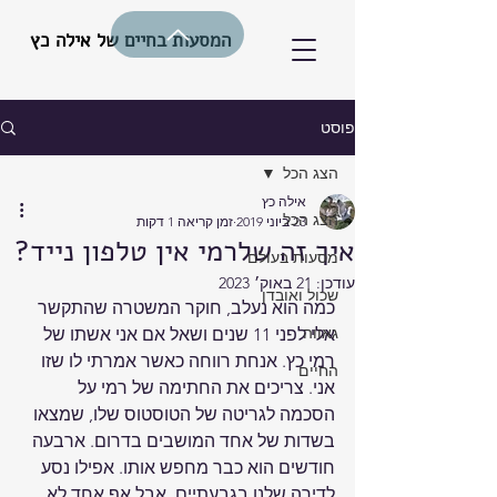
המסעות בחיים של אילה כץ
פוסט
הצג הכל
אילה כץ
הצג הכל
23 ביוני 2019
זמן קריאה 1 דקות
איך זה שלרמי אין טלפון נייד?
מסעות בעולם
עודכן:
21 באוק׳ 2023
שכול ואובדן
כמה הוא נעלב, חוקר המשטרה שהתקשר 
גאווה
אלי לפני 11 שנים ושאל אם אני אשתו של 
רמי כץ. אנחת רווחה כאשר אמרתי לו שזו 
החיים
אני. צריכים את החתימה של רמי על 
הסכמה לגריטה של הטוסטוס שלו, שמצאו 
בשדות של אחד המושבים בדרום. ארבעה 
חודשים הוא כבר מחפש אותו. אפילו נסע 
לדירה שלנו בגבעתיים, אבל אף אחד לא 