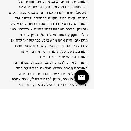
המוות ועל החיים. כתבתי גם את החוויה של
השתתפות בקבוצה מקוונת, כפי שהייתה אז
(2006). שווה לקרוא גם היום. כתבתי כמה
רגעים
בחיים
, קצת
בלוג
. מקווה להמשיך ולכתוב עוד.
האתר הזה הוא לזכר רמי, אהבת נעורי, אבא של
ניר וחן. הרבה ממי שגדלתי להיות - בזכותו. רמי
נפל ב 1990, באסון צאלים א׳, בזמן שירות
מילואים. היה איש מחשבים, כמו שקראו לזה אז.
עם השנים הכרתי את גילי, שהגיע למשפחתנו
המורכבת עם טל, עומר ורוני. מירב הייתה
האחרונה להצטרף. בנינו חיים.
האתר הוא גם לזכר ניר, בני הבכור, שנרצח ב 1
באוגוסט 2009 בפשע השנאה בבר נוער בתל
אביב. עולמי נטרף שוב. ההתמודדות הייתה
מורכבת, כואבת, מעין “סיבוב שני”, אבל אחרת.
זכיתי להכיר רבים בקהילה הגאה, העברתי
הרצאות ושיחות רבות על התמודדות הורים עם
יציאת ילדיהם מהארון, על תהליכי הגילוי והאומץ
להסתובב עם האמת הפנימית בעולם. הצטרפתי
למאבקים חברתיים רבים לשוויון, סובלנות ותקווה.
אולי להביא לעולם טיפה יותר טוב.
תודה שהגעת לכאן,
אילה