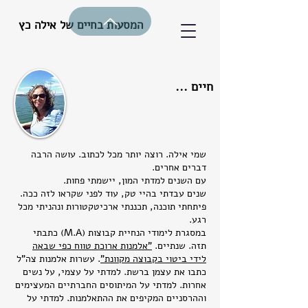
המסעות בחיים של אילה כץ
חיים ...
שמי אילה. רוצה יותר מכל לכתוב. עושה הרבה
דברים אחרים.
עם השנים למדתי המון, יישמתי פחות.
שנים עבדתי בהיי טק, עוד לפני שקראו לזה ככה.
פיתחתי תוכנה, תכננתי ארכיטקטורות ונהניתי מכל
רגע.
במסגרת לימודי הנחיית קבוצות (M.A) כתבתי
תזה. שנתיים.
"אלמנות ארוכת טווח כפי שבאה
לידי ביטוי בקבוצה מקוונת”
. עשרות אלמנות צה”ל
כתבו את עצמן ברשת. למדתי על עצמי, על נשים
אחרות. למדתי על המיתוסים החברתיים המעצימים
וההרסניים המקיפים את ההתאלמנות. למדתי על