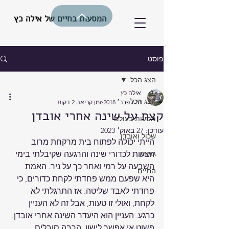
המסעות בחיים של אילה כץ
פוסט
הצג הכל
אילה כץ
הצג הכל
23 בפבר׳ 2018
זמן קריאה 2 דקות
קצת על שינה אחרי אובדן
מסעות בעולם
עודכן:
27 באוק׳ 2023
שכול ואובדן
הייתי יכולה לפתוח בית מרקחת מרוב 
גאווה
הצעות לכדורי שינה והרגעה שקיבלתי בימי 
השבעה על רמי ואחר כך על ניר. האמת 
החיים
היא שפעם ממש פחדתי לקחת כדורים, כי 
פחדתי לאבד שליטה. אז התרגלתי לא 
לקחת, ואולי זו טעות, אבל זה לא העניין 
כרגע. העניין הוא היעדר השינה אחרי אובדן. 
פשוט אי אפשר לישון. הרבה סובלים 