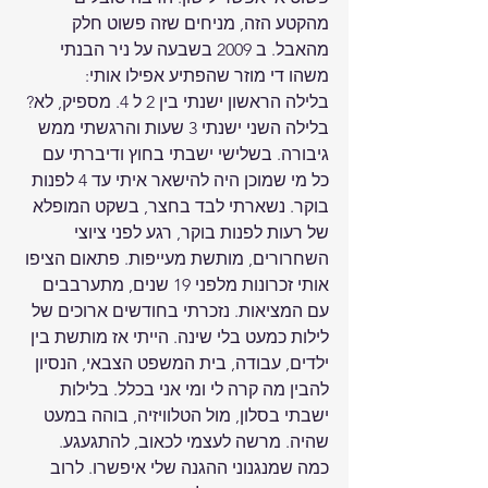
מהקטע הזה, מניחים שזה פשוט חלק 
מהאבל. ב 2009 בשבעה על ניר הבנתי 
משהו די מוזר שהפתיע אפילו אותי:
בלילה הראשון ישנתי בין 2 ל 4. מספיק, לא? 
בלילה השני ישנתי 3 שעות והרגשתי ממש 
גיבורה. בשלישי ישבתי בחוץ ודיברתי עם 
כל מי שמוכן היה להישאר איתי עד 4 לפנות 
בוקר. נשארתי לבד בחצר, בשקט המופלא 
של רעות לפנות בוקר, רגע לפני ציוצי 
השחרורים, מותשת מעייפות. פתאום הציפו 
אותי זכרונות מלפני 19 שנים, מתערבבים 
עם המציאות. נזכרתי בחודשים ארוכים של 
לילות כמעט בלי שינה. הייתי אז מותשת בין 
ילדים, עבודה, בית המשפט הצבאי, הנסיון 
להבין מה קרה לי ומי אני בכלל. בלילות 
ישבתי בסלון, מול הטלוויזיה, בוהה במעט 
שהיה. מרשה לעצמי לכאוב, להתגעגע. 
כמה שמנגנוני ההגנה שלי איפשרו. לרוב 